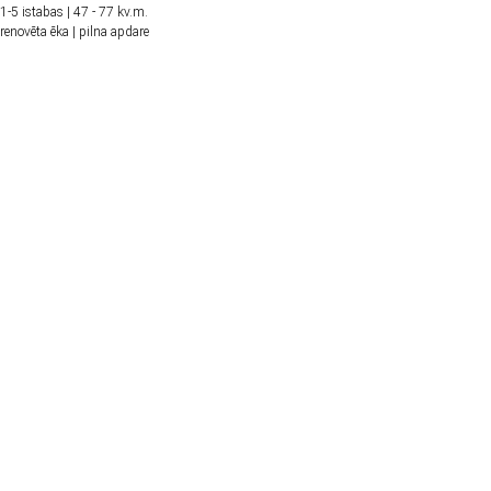
1-5 istabas | 47 - 77 kv.m.
renovēta ēka | pilna apdare